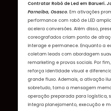
Contratar Robô de Led em Barueri
.
J
Parnaíba, Osasco
.
Em ativações pro
performance com robô de LED amplia 
acelera conversões. Além disso, prese
coreografados criam ponto de atraçã
interage e permanece. Enquanto a eq
coletam leads com abordagem suav
remarketing e provas sociais. Por fim
reforça identidade visual e diferen
grande fluxo. Ademais, a ativação il
sobretudo, torna a mensagem memor
operação preparada para logística, s
integra planejamento, execução e m