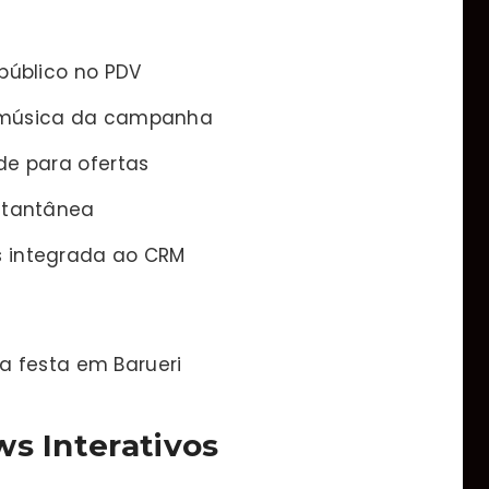
público no PDV
m música da campanha
de para ofertas
nstantânea
s integrada ao CRM
a festa em Barueri
ws Interativos